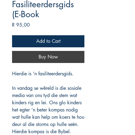
Fasiliteerdersgids
(E-Book
Price
R 95,00
Add to Cart
Buy Now
Hierdie is 'n fasiliteerdersgids.
In vandag se wêreld is die sosiale
media van ons tyd die stem wat
kinders rig en lei. Ons glo kinders
het egter ’n beter kompas nodig
wat hulle kan help om koers te hou
deur al die storms op hulle seën.
Hierdie kompas is die Bybel.