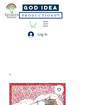
God Idea
P R O D U C T I O N S™
Log In