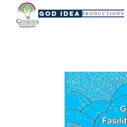
God Idea
P R O D U C T I O N S