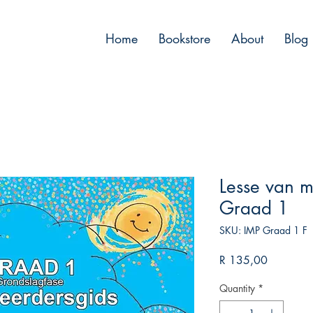
™
Home
Bookstore
About
Blog
Lesse van m
Graad 1
SKU: IMP Graad 1 F
Price
R 135,00
Quantity
*