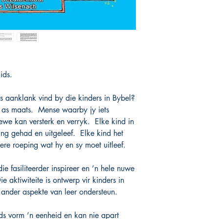
Jesus Aarde toe geko
vestig. As ons glo in 
Koninkryk.
Elke koninkryk het sy 
is byvoorbeeld ’n kon
praat en baie streng w
weermag, ’n koningin,
ids.
aarde toe gekom om o
ons altyd, selfs nou h
 aanklank vind by die kinders in Bybel?
n as maats. Mense waarby jy iets
ewe kan versterk en verryk. Elke kind in
ing gehad en uitgeleef. Elke kind het
re roeping wat hy en sy moet uitleef.
ie fasiliteerder inspireer en ’n hele nuwe
 aktiwiteite is ontwerp vir kinders in
e ander aspekte van leer ondersteun.
ids vorm ’n eenheid en kan nie apart