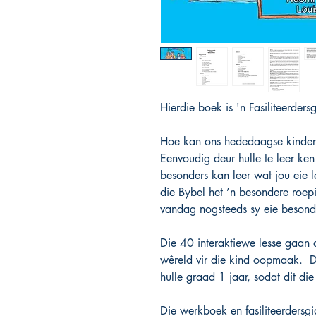
Hierdie boek is 'n Fasiliteerdersg
Hoe kan ons hededaagse kinders
Eenvoudig deur hulle te leer ke
besonders kan leer wat jou eie l
die Bybel het ’n besondere roep
vandag nogsteeds sy eie besonde
Die 40 interaktiewe lesse gaan d
wêreld vir die kind oopmaak. Die
hulle graad 1 jaar, sodat dit di
Die werkboek en fasiliteerdersg